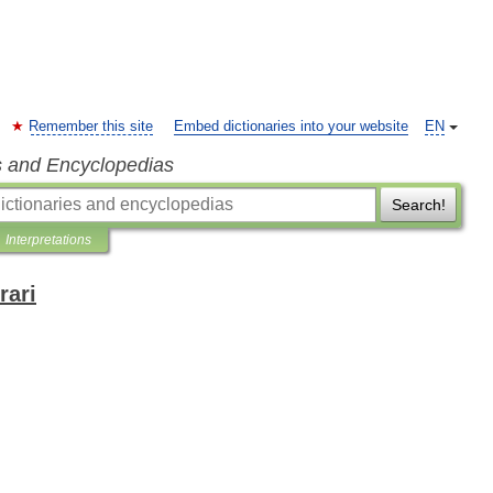
Remember this site
Embed dictionaries into your website
EN
s and Encyclopedias
Search!
Interpretations
rari