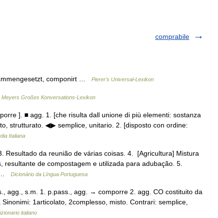
comprabile
usammengesetzt, componirt …
Pierer's Universal-Lexikon
…
Meyers Großes Konversations-Lexikon
rre ]. ■ agg. 1. [che risulta dall unione di più elementi: sostanza
o, strutturato. ◀▶ semplice, unitario. 2. [disposto con ordine:
dia Italiana
3. Resultado da reunião de várias coisas. 4. [Agricultura] Mistura
, resultante de compostagem e utilizada para adubação. 5.
… …
Dicionário da Língua Portuguesa
 agg., s.m. 1. p.pass., agg. → comporre 2. agg. CO costituito da
a Sinonimi: 1articolato, 2complesso, misto. Contrari: semplice,
izionario italiano