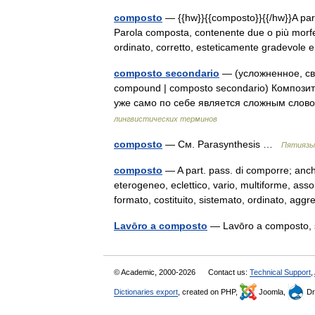
composto
— {{hw}}{{composto}}{{/hw}}A part
Parola composta, contenente due o più morfe
ordinato, corretto, esteticamente gradevole
composto secondario
— (усложненное, св
compound | composto secondario) Композит
уже само по себе является сложным слово
лингвистических терминов
composto
— См. Parasynthesis …
Пятиязы
composto
— A part. pass. di comporre; anch
eterogeneo, eclettico, vario, multiforme, ass
formato, costituito, sistemato, ordinato, a
Lavōro a composto
— Lavōro a composto, 
© Academic, 2000-2026
Contact us:
Technical Support
,
Dictionaries export
, created on PHP,
Joomla,
Dr