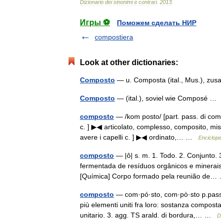
Dizionario
dei
sinonimi
e
contrari
.
2013
.
Игры ⚽
Поможем сделать НИР
compostiera
Look at other dictionaries:
Composto
— u. Composta (ital., Mus.), z
Composto
— (ital.), soviel wie Composé 
composto
— /kom posto/ [part. pass. di compo
c. ] ▶◀ articolato, complesso, composito, mist
avere i capelli c. ] ▶◀ ordinato,… …
Enciclope
composto
— |ô| s. m. 1. Todo. 2. Conjunto. 
fermentada de resíduos orgânicos e minerais
[Química] Corpo formado pela reunião de
composto
— com·pó·sto, com·pò·sto p.pass.,
più elementi uniti fra loro: sostanza compost
unitario. 3. agg. TS arald. di bordura,… …
D