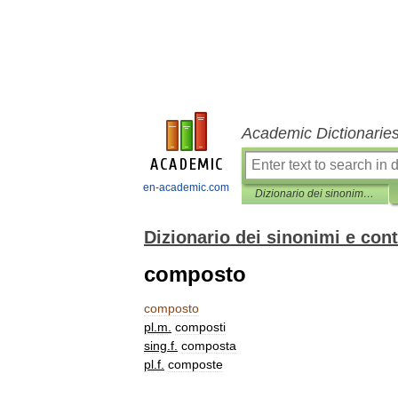
Academic Dictionarie
en-academic.com
Dizionario dei sinonimi e contrari
Dizionario dei sinonimi e cont
composto
composto
pl
.
m
.
composti
sing
.
f
.
composta
pl
.
f
.
composte