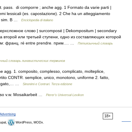
. pass. di comporre ; anche agg. 1 Formato da varie parti |
mi lessicali (es. capostazione). 2 Che ha un atteggiamento
 e sim. B …
Enciclopedia di italiano
ерхсложное слово | surcomposé | Dekompositum | secondary
а второй или третьей ступени, одно из составляющих которой
м: франц. ré entre prendre. прим.… …
Пятиязычный словарь
чный словарь лингвистических терминов
e agg. 1. composito, complesso, complicato, molteplice,
ortito CONTR. semplice, unico, monotono, uniforme 2. fatto,
ggregato,… …
Sinonimi e Contrari. Terza edizione
so v.w. Mosaikarbeit …
Pierer's Universal-Lexikon
Advertising
18+
upal,
WordPress, MODx.